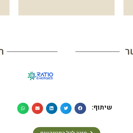
ר
ת
שיתוף: