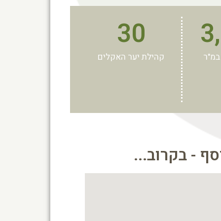
30
3
במ"ר
קהילת יער האקלים
ף - בקרוב...