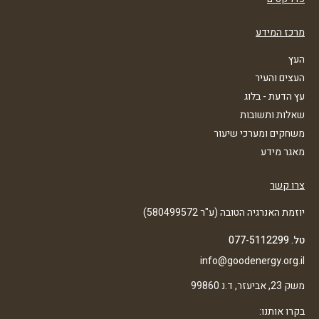
מרכז המידע
העץ
העצים והעיר
עץ הדעת - בלוג
שאלות ותשובות
משחקים ומערכי שיעור
מאגר מידע
צרו קשר
יוזמת האנרגיה הטובה (ע"ר 580499572)
טל. 077-5112299
info@goodenergy.org.il
משק 23, אביעזר, ד.נ 99860
בקרו אותנו: