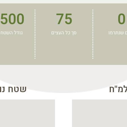
,500
75
0
 שנתרמו
סך כל העצים
גודל השטח 
מ"ח
שטח נוס