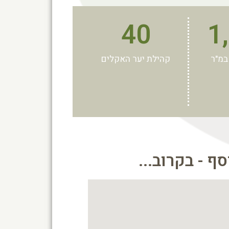
40
1
במ"ר
קהילת יער האקלים
ף - בקרוב...