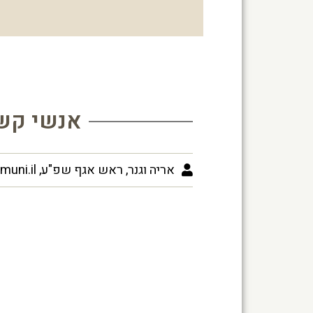
אנשי קש
אריה וגנר, ראש אגף שפ"ע, ariew@tirat-carmel.muni.il