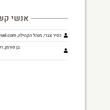
אנשי קש
כפיר צברי, מנהל הקהילה, M.k.yassur@gmail.com
בן פורמן, ר