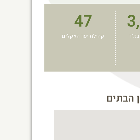
47
3
במ"ר
קהילת יער האקלים
ן הבתים